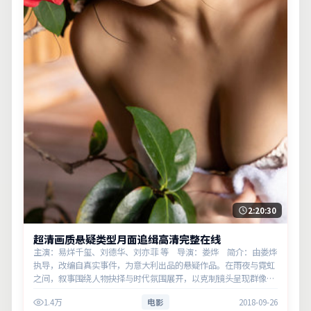
2:20:30
超清画质悬疑类型月面追缉高清完整在线
主演：易烊千玺、刘德华、刘亦菲 等 导演：娄烨 简介：由娄烨
执导，改编自真实事件，为意大利出品的悬疑作品。在雨夜与霓虹
之间，叙事围绕人物抉择与时代氛围展开，以克制镜头呈现群像张
力。主演以细腻表演撑起情感层次，兼顾观赏性与现实意义。
1.4万
电影
2018-09-26