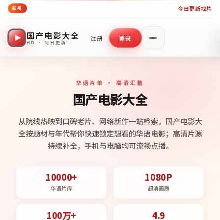
今日更新
找片
影视
国产电影大全
注册
登录
HD · 每日更新
华语片单 · 高清汇整
国产电影大全
从院线热映到口碑老片、网络新作一站检索，国产电影大
全按题材与年代帮你快速锁定想看的华语电影；高清片源
持续补全，手机与电脑均可流畅点播。
10000+
1080P
华语片库
超清画质
100万+
4.9