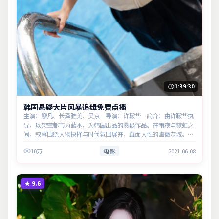
1:39:30
韩国悬疑大片风暴追缉免费点播
主演：廖凡、长泽雅美、吴京 导演：许鞍华 简介：由许鞍华执
导，以架空都市为蓝本，为韩国出品的悬疑作品。在雨夜与霓虹之
间，叙事围绕人物抉择与时代氛围展开，直面人性的幽微灰域。主
演以细腻表演撑起情感层次，兼顾观赏性与现实意义。
10万
电影
2021-06-08
★
9.6