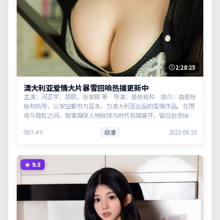
2:28:25
澳大利亚爱情大片暴雪回响热播更新中
主演：河正宇、胡歌、张家辉 等 导演：是枝裕和 简介：由是枝
裕和执导，以架空都市为蓝本，为澳大利亚出品的爱情作品。在雨
夜与霓虹之间，叙事围绕人物抉择与时代氛围展开，留白处余味悠
长，值得细品。主演以细腻表演撑起情感层次，兼顾观赏性与现实
7.4千
动漫
2022-08-10
意义。
★
9.5