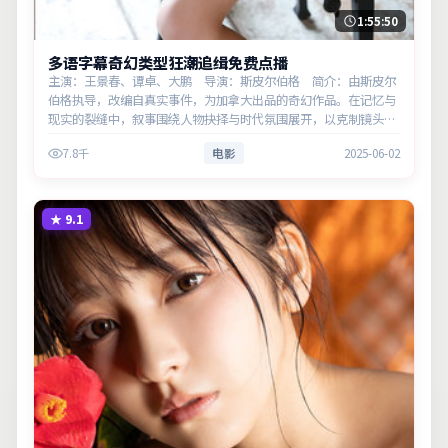
1:55:50
多语字幕奇幻类型狂潮追缉免费点播
主演：王景春、谭卓、大鹏 导演：斯皮尔伯格 简介：由斯皮尔
伯格执导，改编自真实事件，为加拿大出品的奇幻作品。在记忆与
现实的裂缝中，叙事围绕人物抉择与时代氛围展开，以克制镜头呈
现群像张力。主演以细腻表演撑起情感层次，兼顾观赏性与现实意
7.8千
电影
2025-06-02
义。
★
9.1