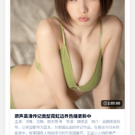
2:05:00
原声高清传记类型霓虹边界热播更新中
主演：汤唯、沈腾、周冬雨 等 导演：魏德圣 简介：由魏德圣执
导，以架空都市为蓝本，为泰国出品的传记作品。在春运与归乡的
旅途中，叙事围绕人物抉择与时代氛围展开，见证小人物的尊严突