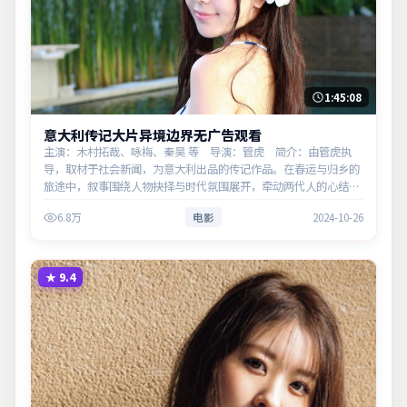
1:45:08
意大利传记大片异境边界无广告观看
主演：木村拓哉、咏梅、秦昊 等 导演：管虎 简介：由管虎执
导，取材于社会新闻，为意大利出品的传记作品。在春运与归乡的
旅途中，叙事围绕人物抉择与时代氛围展开，牵动两代人的心结与
和解。主演以细腻表演撑起情感层次，兼顾观赏性与现实意义。
6.8万
电影
2024-10-26
★
9.4