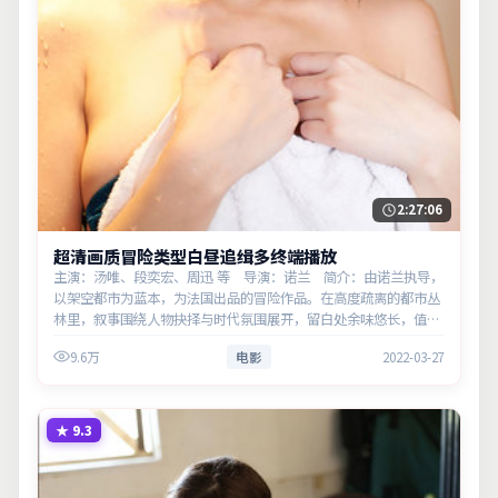
2:27:06
超清画质冒险类型白昼追缉多终端播放
主演：汤唯、段奕宏、周迅 等 导演：诺兰 简介：由诺兰执导，
以架空都市为蓝本，为法国出品的冒险作品。在高度疏离的都市丛
林里，叙事围绕人物抉择与时代氛围展开，留白处余味悠长，值得
细品。主演以细腻表演撑起情感层次，兼顾观赏性与现实意义。
9.6万
电影
2022-03-27
★
9.3