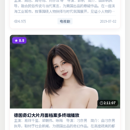
主演：周迅、周冬雨、刘亦菲 等 导演：郭帆 简介：由郭帆执
导，融合民俗传说与当代寓言，为美国出品的悬疑作品。在一座滨
海工业城市，叙事围绕人物抉择与时代氛围展开，见证小人物的尊
严突围。主演以细腻表演撑起情感层次，兼顾观赏性与现实意义。
6.9万
电视剧
2019-07-02
★
8.8
2:11:07
德国奇幻大片月面档案多终端播放
主演：易烊千玺、梁朝伟、咏梅 导演：刁亦男 简介：由刁亦男
执导，取材于社会新闻，为德国出品的奇幻作品。在高度疏离的都