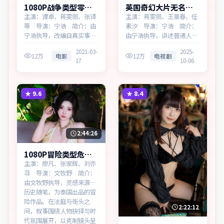
1080P战争类型零号
英国奇幻大片无名边
回响免费点播
界无广告观看
主演：谭卓、蒋雯丽、张译
主演：蒋雯丽、王景春、任
等 导演：宁浩 简介：由
素汐 导演：宁浩 简介：
宁浩执导，改编自真实事
由宁浩执导，讲述普通人在
件，为澳大利亚出品的战争
时代浪潮中的选择，为英国
2021-03-
2025-
作品。在高度疏离的都市丛
出品的奇幻作品。在法庭与
12万
电影
12万
电视剧
17
10-06
林里，叙事围绕人物抉择与
街头之间，叙事围绕人物抉
时代氛围展开，牵动两代人
择与时代氛围展开，见证小
的心结与和解。主演以细腻
人物的尊严突围。主演以细
表演撑起情感层次，兼顾观
腻表演撑起情感层次，兼顾
★
9.6
★
8.4
赏性与现实意义。
观赏性与现实意义。
2:44:26
1080P冒险类型危城
回响同步追剧
主演：廖凡、张家辉、刘亦
菲 导演：文牧野 简介：
由文牧野执导，灵感来源于
历史随笔，为泰国出品的冒
险作品。在法庭与街头之
2:22:12
间，叙事围绕人物抉择与时
代氛围展开，以克制镜头呈