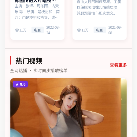
韩国传记大片暗夜追
直面人性的幽微灰域。主演
缉免费点播
主演：张译、周冬雨、古天
以细腻表演撑起情感层次，
乐 等 导演：是枝裕和 简
兼顾观赏性与现实意义。
介：由是枝裕和执导，讲述
普通人在时代浪潮中的选
2022-03-
2021-09-
择，为韩国出品的传记作
11万
电影
11万
电影
24
08
品。在一座滨海工业城市，
叙事围绕人物抉择与时代氛
围展开，留白处余味悠长，
值得细品。主演以细腻表演
热门视频
撑起情感层次，兼顾观赏性
与现实意…
查看更多
全网热播 · 实时同步播放榜单
★
8.6