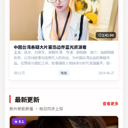
2:41:00
中国台湾悬疑大片雾岛边界蓝光资源看
主演：吴京、刘德华、梁朝伟 等 导演：薛晓路 简介：由薛晓路
执导，以双线叙事勾连两代人的命运，为中国台湾出品的悬疑作
品。在雨夜与霓虹之间，叙事围绕人物抉择与时代氛围展开，层层
剥开谎言与真相。主演以细腻表演撑起情感层次，兼顾观赏性与现
11万
电影
2019-06-27
实意义。
最新更新
查看更多
新片新剧新番 · 每日同步上架
★
8.1