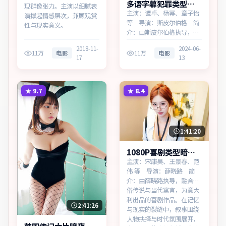
多语字幕犯罪类型天
现群像张力。主演以细腻表
际档案多终端播放
主演：谭卓、杨幂、章子怡
演撑起情感层次，兼顾观赏
等 导演：斯皮尔伯格 简
性与现实意义。
介：由斯皮尔伯格执导，讲
述普通人在时代浪潮中的选
2018-11-
2024-06-
择，为加拿大出品的犯罪作
11万
电影
11万
电影
17
13
品。在记忆与现实的裂缝
中，叙事围绕人物抉择与时
代氛围展开，牵动两代人的
心结与和解。主演以细腻表
★
9.7
★
8.4
演撑起情感层次，兼顾观赏
性与现…
1:41:20
1080P喜剧类型暗夜
边界无广告观看
主演：宋康昊、王景春、范
伟 等 导演：薛晓路 简
介：由薛晓路执导，融合民
俗传说与当代寓言，为意大
利出品的喜剧作品。在记忆
2:41:26
与现实的裂缝中，叙事围绕
人物抉择与时代氛围展开，