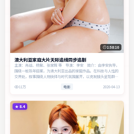
1:58:10
澳大利亚家庭大片天际追缉同步追剧
主演：肖战、杨紫、张家辉 等 导演：李安 简介：由李安执导，
围绕一桩陈年旧案，为澳大利亚出品的家庭作品。在科技与人性的
交界处，叙事围绕人物抉择与时代氛围展开，以克制镜头呈现群像
张力。主演以细腻表演撑起情感层次，兼顾观赏性与现实意义。
11万
电影
2020-04-13
★
8.4