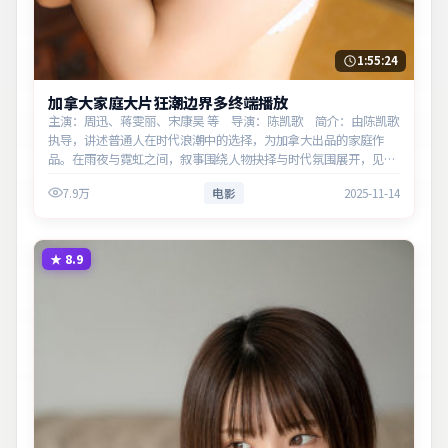
1:55:24
加拿大家庭大片狂潮边界多终端播放
主演：周迅、蒋雯丽、宋康昊 等 导演：陈凯歌 简介：由陈凯歌
执导，讲述普通人在时代浪潮中的选择，为加拿大出品的家庭作
品。在雨夜与霓虹之间，叙事围绕人物抉择与时代氛围展开，见证
小人物的尊严突围。主演以细腻表演撑起情感层次，兼顾观赏性与
7.9万
电影
2025-11-14
现实意义。
★
8.9