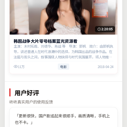
2:20:05
韩国战争大片零号档案蓝光资源看
主演：木村拓哉、刘德华、肖战 等 导演：郭帆 简介：由郭帆执
导，讲述普通人在时代浪潮中的选择，为韩国出品的战争作品。在
法庭与街头之间，叙事围绕人物抉择与时代氛围展开，将人物推向
道德与法律的边界。主演以细腻表演撑起情感层次，兼顾观赏性与
11万
电影
2018-04-24
现实意义。
用户好评
听听真实用户的使用反馈
「
更新很快，国产剧追起来很顺手，画质清晰，手机上
也不卡。
」