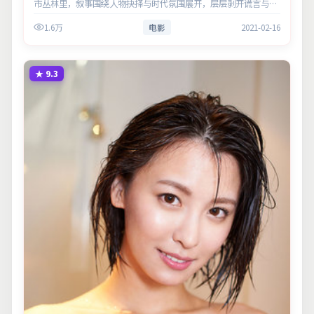
市丛林里，叙事围绕人物抉择与时代氛围展开，层层剥开谎言与真
相。主演以细腻表演撑起情感层次，兼顾观赏性与现实意义。
1.6万
电影
2021-02-16
★
9.3