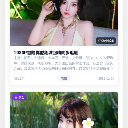
2:44:26
1080P冒险类型危城回响同步追剧
主演：廖凡、张家辉、刘亦菲 导演：文牧野 简介：由文牧野执
导，灵感来源于历史随笔，为泰国出品的冒险作品。在法庭与街头
之间，叙事围绕人物抉择与时代氛围展开，以克制镜头呈现群像张
力。主演以细腻表演撑起情感层次，兼顾观赏性与现实意义。
11万
电影
2018-11-17
★
8.1