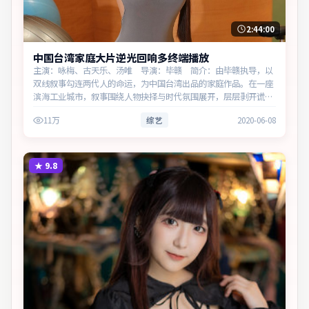
2:44:00
中国台湾家庭大片逆光回响多终端播放
主演：咏梅、古天乐、汤唯 导演：毕赣 简介：由毕赣执导，以
双线叙事勾连两代人的命运，为中国台湾出品的家庭作品。在一座
滨海工业城市，叙事围绕人物抉择与时代氛围展开，层层剥开谎言
与真相。主演以细腻表演撑起情感层次，兼顾观赏性与现实意义。
11万
综艺
2020-06-08
★
9.8