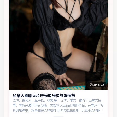
1:46:02
加拿大喜剧大片逆光追缉多终端播放
主演：任素汐、章子怡、杨紫 等 导演：李安 简介：由李安执
导，灵感来源于历史随笔，为加拿大出品的喜剧作品。在春运与归
乡的旅途中，叙事围绕人物抉择与时代氛围展开，见证小人物的尊
严突围。主演以细腻表演撑起情感层次，兼顾观赏性与现实意义。